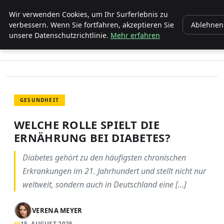
ENTDECKE PFORZHEIM
Wir verwenden Cookies, um Ihr Surferlebnis zu
verbessern. Wenn Sie fortfahren, akzeptieren Sie
Ablehnen
unsere Datenschutzrichtlinie.
Mehr erfahren
STARTSEITE
GESUNDHEIT
WELCHE ROLLE SPIELT DIE ERNÄHRUNG BEI DIABETES?
GESUNDHEIT
WELCHE ROLLE SPIELT DIE
ERNÄHRUNG BEI DIABETES?
Diabetes gehört zu den häufigsten chronischen
Erkrankungen im 21. Jahrhundert und stellt nicht nur
weltweit, sondern auch in Deutschland eine […]
VERENA MEYER
15. AUGUST 2025