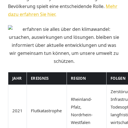
Bevölkerung spielt eine entscheidende Rolle.
Mehr
dazu erfahren Sie hier.
JAHR
EREIGNIS
REGION
FOLGEN
Zerstör
Rheinland-
Infrastru
Pfalz,
Todesopf
2021
Flutkatastrophe
Nordrhein-
langfrist
Westfalen
wirtschaf