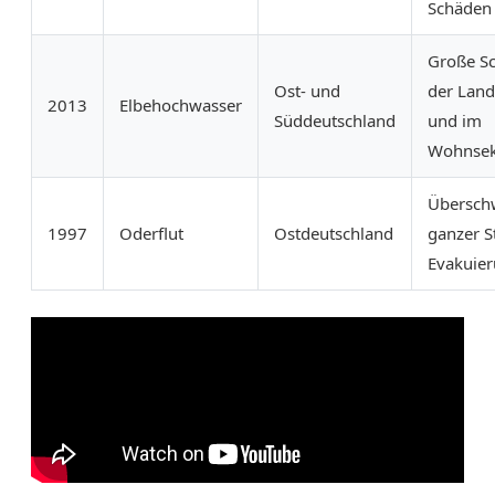
Schäden
Große Sc
Ost- und
der Land
2013
Elbehochwasser
Süddeutschland
und im
Wohnsek
Übersc
1997
Oderflut
Ostdeutschland
ganzer St
Evakuie