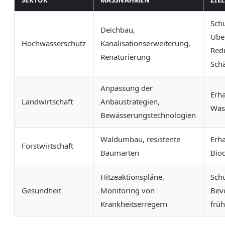
SEKTOR
MASSNAHMEN
ZIEL
Schu
Deichbau,
Übe
Hochwasserschutz
Kanalisationserweiterung,
Red
Renaturierung
Sch
Anpassung der
Erha
Landwirtschaft
Anbaustrategien,
Wass
Bewässerungstechnologien
Waldumbau, resistente
Erha
Forstwirtschaft
Baumarten
Biod
Hitzeaktionspläne,
Schu
Gesundheit
Monitoring von
Bev
Krankheitserregern
früh