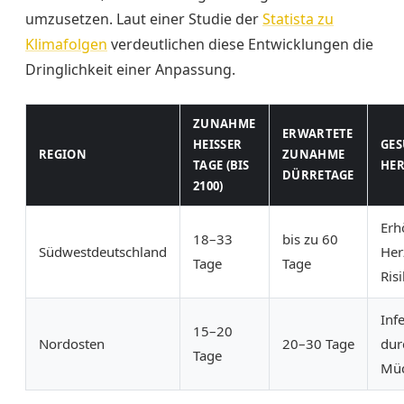
umzusetzen. Laut einer Studie der
Statista zu
Klimafolgen
verdeutlichen diese Entwicklungen die
Dringlichkeit einer Anpassung.
ZUNAHME
ERWARTETE
HEISSER T
GES
REGION
ZUNAHME
AGE (BIS 2
HE
DÜRRETAGE
100)
Erh
18–33
bis zu 60
Südwestdeutschland
Her
Tage
Tage
Ris
Inf
15–20
Nordosten
20–30 Tage
dur
Tage
Müc