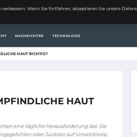
FI
verbessern. Wenn Sie fortfahren, akzeptieren Sie unsere Datensc
ITE
FINANZEN & IMMOBILIEN
FRAUEN / MODE
GENERAL
CHT
NACHRICHTEN
TECHNOLOGIE
DLICHE HAUT RICHTIG?
MPFINDLICHE HAUT
schen eine tägliche Herausforderung dar. Sie
ngsgefühlen oder Juckreiz auf Umweltreize,