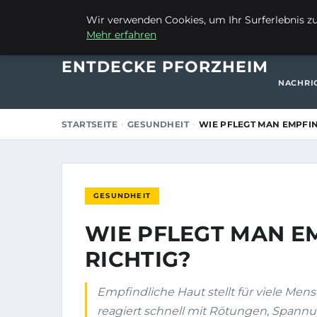
19. AUGUST 2025
Wir verwenden Cookies, um Ihr Surferlebnis zu 
Mehr erfahren
STARTSE
ENTDECKE PFORZHEIM
NACHRI
STARTSEITE
GESUNDHEIT
WIE PFLEGT MAN EMPFIN
GESUNDHEIT
WIE PFLEGT MAN E
RICHTIG?
Empfindliche Haut stellt für viele Men
reagiert schnell mit Rötungen, Spannu