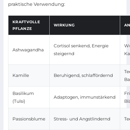
praktische Verwendung:
KRAFTVOLLE
WIRKUNG
A
PFLANZE
Cortisol senkend, Energie
Wu
Ashwagandha
steigernd
Ka
Te
Kamille
Beruhigend, schlaffördernd
Ba
Basilikum
Fr
Adaptogen, immunstärkend
(Tulsi)
Bl
Passionsblume
Stress- und Angstlindernd
Te