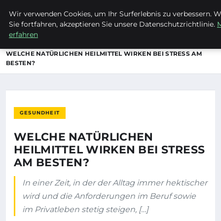
Wir verwenden Cookies, um Ihr Surferlebnis zu verbessern. 
ENTDECKE PFORZHEIM
Sie fortfahren, akzeptieren Sie unsere Datenschutzrichtlinie.
erfahren
STARTSEITE
GESUNDHEIT
WELCHE NATÜRLICHEN HEILMITTEL WIRKEN BEI STRESS AM
BESTEN?
GESUNDHEIT
WELCHE NATÜRLICHEN
HEILMITTEL WIRKEN BEI STRESS
AM BESTEN?
In einer Zeit, in der der Alltag immer hektischer
wird und die Anforderungen im Beruf sowie
im Privatleben stetig steigen, […]