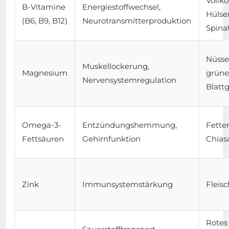
Vollko
B-Vitamine
Energiestoffwechsel,
Hülse
(B6, B9, B12)
Neurotransmitterproduktion
Spinat
Nüsse
Muskellockerung,
Magnesium
grüne
Nervensystemregulation
Blatt
Omega-3-
Entzündungshemmung,
Fetter
Fettsäuren
Gehirnfunktion
Chia
Zink
Immunsystemstärkung
Fleisc
Rotes 