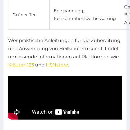
Ge
Entspannung,
Grüner Tee
Bl
Konzentrationsverbesserung
Au
Wer praktische Anleitungen für die Zubereitung
und Anwendung von Heilkräutern sucht, findet
umfassende Informationen auf Plattformen wie
Kräuter-123
und
HSNstore
.