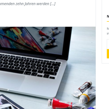
ommenden zehn Jahren werden […]
M
i
I