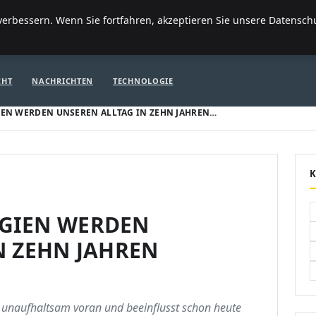
FI
erbessern. Wenn Sie fortfahren, akzeptieren Sie unsere Datenschut
ITE
FINANZEN & IMMOBILIEN
FRAUEN / MODE
GENERAL
GE
CHT
NACHRICHTEN
TECHNOLOGIE
EN WERDEN UNSEREN ALLTAG IN ZEHN JAHREN…
GIEN WERDEN
N ZEHN JAHREN
t unaufhaltsam voran und beeinflusst schon heute