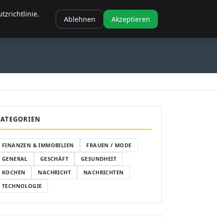
NANZEN & IMMOBILIEN
FRAUEN / MODE
GENERAL
GESCHÄFT
zrichtlinie.
Ablehnen
Akzeptieren
SCHÄFT
GESUNDHEIT
KOCHEN
KATEGORIEN
FINANZEN & IMMOBILIEN
FRAUEN / MODE
GENERAL
GESCHÄFT
GESUNDHEIT
KOCHEN
NACHRICHT
NACHRICHTEN
TECHNOLOGIE