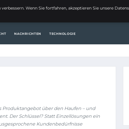
FI
verbessern. Wenn Sie fortfahren, akzeptieren Sie unsere Datensc
ITE
FINANZEN & IMMOBILIEN
FRAUEN / MODE
GENERAL
CHT
NACHRICHTEN
TECHNOLOGIE
es Produktangebot über den Haufen – und
t. Der Schlüssel? Statt Einzellösungen ein
nausgesprochene Kundenbedürfnisse