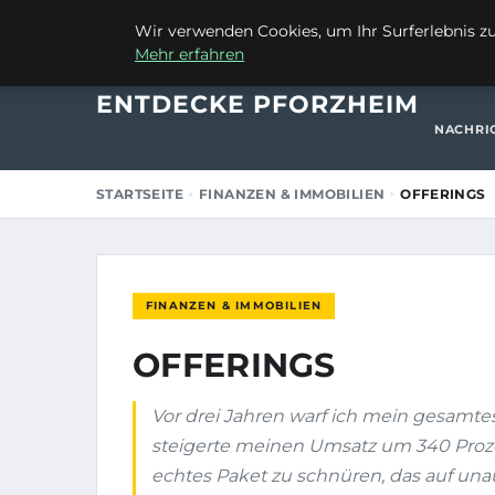
11. AUGUST 2025
Wir verwenden Cookies, um Ihr Surferlebnis zu 
Mehr erfahren
STARTSE
ENTDECKE PFORZHEIM
NACHRI
STARTSEITE
FINANZEN & IMMOBILIEN
OFFERINGS
FINANZEN & IMMOBILIEN
OFFERINGS
Vor drei Jahren warf ich mein gesamt
steigerte meinen Umsatz um 340 Prozen
echtes Paket zu schnüren, das auf u