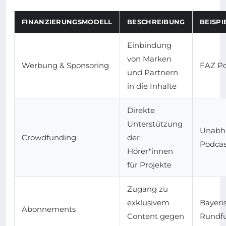
FINANZIERUNGSMODELL
BESCHREIBUNG
BEISPI
Einbindung
von Marken
Werbung & Sponsoring
FAZ Po
und Partnern
in die Inhalte
Direkte
Unterstützung
Unabh
Crowdfunding
der
Podcas
Hörer*innen
für Projekte
Zugang zu
exklusivem
Bayeri
Abonnements
Content gegen
Rundf