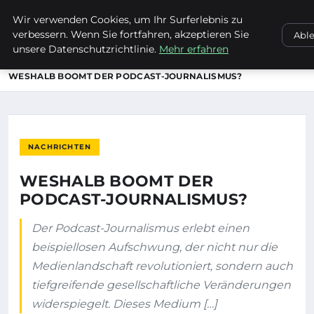
Wir verwenden Cookies, um Ihr Surferlebnis zu
ENTDECKE PFORZHEIM
verbessern. Wenn Sie fortfahren, akzeptieren Sie
Abl
unsere Datenschutzrichtlinie.
Mehr erfahren
STARTSEITE
NACHRICHTEN
WESHALB BOOMT DER PODCAST-JOURNALISMUS?
NACHRICHTEN
WESHALB BOOMT DER
PODCAST-JOURNALISMUS?
Der Podcast-Journalismus erlebt einen
beispiellosen Aufschwung, der nicht nur die
Medienlandschaft revolutioniert, sondern auch
tiefgreifende gesellschaftliche Veränderungen
widerspiegelt. Dieses Medium […]