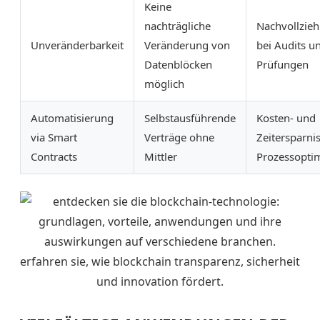
Keine
nachträgliche
Nachvollzieh
Unveränderbarkeit
Veränderung von
bei Audits u
Datenblöcken
Prüfungen
möglich
Automatisierung
Selbstausführende
Kosten- und
via Smart
Verträge ohne
Zeitersparni
Contracts
Mittler
Prozessopti