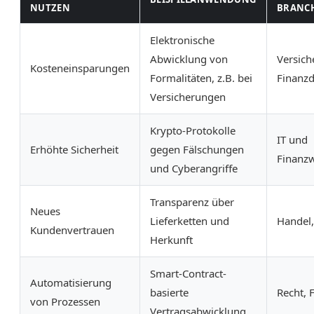
NUTZEN
BRANC
Elektronische
Abwicklung von
Versich
Kosteneinsparungen
Formalitäten, z.B. bei
Finanzd
Versicherungen
Krypto-Protokolle
IT und
Erhöhte Sicherheit
gegen Fälschungen
Finanz
und Cyberangriffe
Transparenz über
Neues
Lieferketten und
Handel,
Kundenvertrauen
Herkunft
Smart-Contract-
Automatisierung
basierte
Recht, 
von Prozessen
Vertragsabwicklung