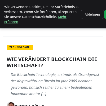
ENTDECKE PFORZHEIM
Wir verwenden Cookies, um Ihr Surferlebnis zu
verbessern. Wenn Sie fortfahren, akzeptieren
Ablehnen
Sie unsere Datenschutzrichtlinie.
Mehr
STARTSEITE
TECHNOLOGIE
erfahren
WIE VERÄNDERT BLOCKCHAIN DIE WIRTSCHAFT?
TECHNOLOGIE
WIE VERÄNDERT BLOCKCHAIN DIE
WIRTSCHAFT?
Die Blockchain-Technologie, erstmals als Grundgerüst
der Kryptowährung Bitcoin im Jahr 2009 bekannt
geworden, hat sich seither zu einem bedeutenden
Innovationsmotor […]
JOHANNA MÖLLER