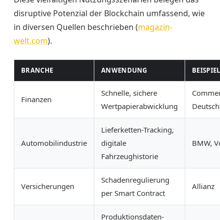
disruptive Potenzial der Blockchain umfassend, wie
in diversen Quellen beschrieben (
magazin-
welt.com
).
BRANCHE
ANWENDUNG
BEISPI
Schnelle, sichere
Commer
Finanzen
Wertpapierabwicklung
Deutsch
Lieferketten-Tracking,
Automobilindustrie
digitale
BMW, V
Fahrzeughistorie
Schadenregulierung
Versicherungen
Allianz
per Smart Contract
Produktionsdaten-