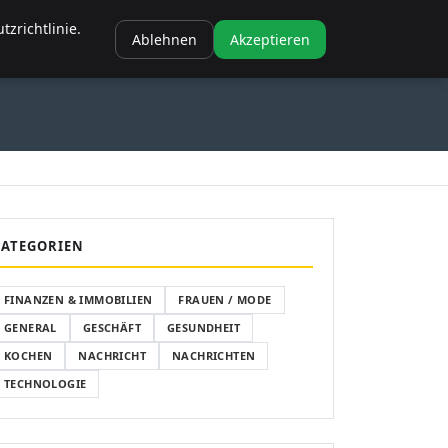
NANZEN & IMMOBILIEN
FRAUEN / MODE
GENERAL
GESCHÄFT
zrichtlinie.
Ablehnen
Akzeptieren
SCHÄFT
GESUNDHEIT
KOCHEN
KATEGORIEN
FINANZEN & IMMOBILIEN
FRAUEN / MODE
GENERAL
GESCHÄFT
GESUNDHEIT
KOCHEN
NACHRICHT
NACHRICHTEN
TECHNOLOGIE