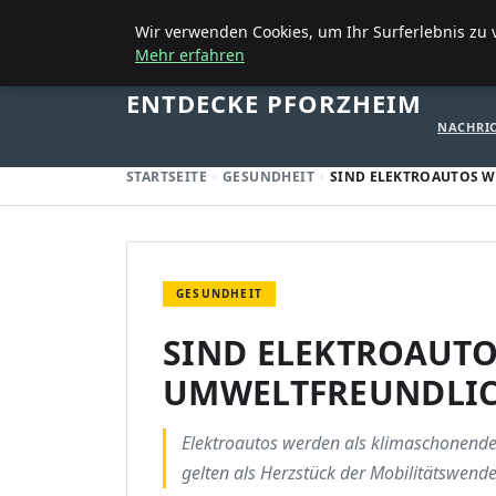
5. SEPTEMBER 2025
Wir verwenden Cookies, um Ihr Surferlebnis zu v
Mehr erfahren
STARTSE
ENTDECKE PFORZHEIM
NACHRI
STARTSEITE
GESUNDHEIT
SIND ELEKTROAUTOS 
GESUNDHEIT
SIND ELEKTROAUTO
UMWELTFREUNDLI
Elektroautos werden als klima­schonende
gelten als Herzstück der Mobilitätswend