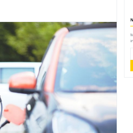
M
i
I