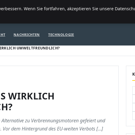
FI
erbessern. Wenn Sie fortfahren, akzeptieren Sie unsere Datenschut
ITE
FINANZEN & IMMOBILIEN
FRAUEN / MODE
GENERAL
GE
CHT
NACHRICHTEN
TECHNOLOGIE
WIRKLICH UMWELTFREUNDLICH?
S WIRKLICH
CH?
 Alternative zu Verbren­nungsmotoren gefeiert und
e. Vor dem Hintergrund des EU-weiten Verbots […]