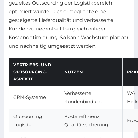
gezieltes Outsourcing der Logistikbereich
optimiert wurde. Dies ermöglichte eine
gesteigerte Lieferqualität und verbesserte
Kundenzufriedenheit bei gleichzeitiger
Kostenoptimierung. So kann Wachstum planbar
und nachhaltig umgesetzt werden.
VERTRIEBS- UND
OUTSOURCING-
NUTZEN
PRAX
ASPEKTE
Verbesserte
WAL
CRM-Systeme
Kundenbindung
Heil
Outsourcing
Kosteneffizienz,
Fros
Logistik
Qualitätssicherung