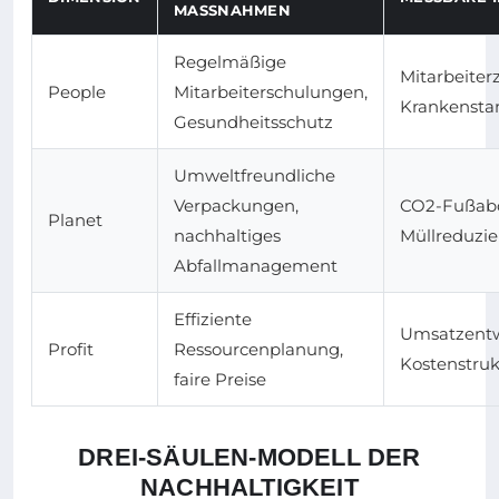
MASSNAHMEN
Regelmäßige
Mitarbeiter
People
Mitarbeiterschulungen,
Krankensta
Gesundheitsschutz
Umweltfreundliche
Verpackungen,
CO2-Fußabd
Planet
nachhaltiges
Müllreduzi
Abfallmanagement
Effiziente
Umsatzentw
Profit
Ressourcenplanung,
Kostenstruk
faire Preise
DREI-SÄULEN-MODELL DER
NACHHALTIGKEIT