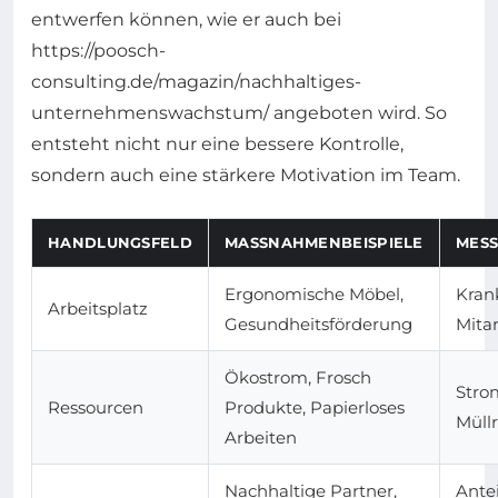
entwerfen können, wie er auch bei
https://poosch-
consulting.de/magazin/nachhaltiges-
unternehmenswachstum/ angeboten wird. So
entsteht nicht nur eine bessere Kontrolle,
sondern auch eine stärkere Motivation im Team.
HANDLUNGSFELD
MASSNAHMENBEISPIELE
MESS
Ergonomische Möbel,
Kran
Arbeitsplatz
Gesundheitsförderung
Mita
Ökostrom, Frosch
Stro
Ressourcen
Produkte, Papierloses
Müll
Arbeiten
Nachhaltige Partner,
Antei