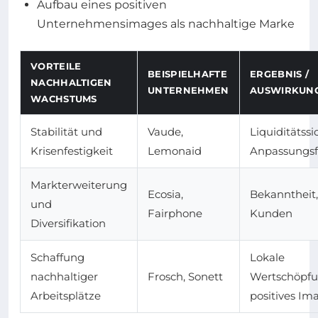
Aufbau eines positiven
Unternehmensimages als nachhaltige Marke
VORTEILE
BEISPIELHAFTE
ERGEBNIS /
NACHHALTIGEN
UNTERNEHMEN
AUSWIRKUN
WACHSTUMS
Stabilität und
Vaude,
Liquiditätss
Krisenfestigkeit
Lemonaid
Anpassungsf
Markterweiterung
Ecosia,
Bekanntheit
und
Fairphone
Kunden
Diversifikation
Schaffung
Lokale
nachhaltiger
Frosch, Sonett
Wertschöpfu
Arbeitsplätze
positives Im