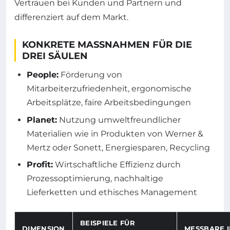
Vertrauen bei Kunden und Partnern und
differenziert auf dem Markt.
KONKRETE MASSNAHMEN FÜR DIE D
REI SÄULEN
People:
Förderung von
Mitarbeiterzufriedenheit, ergonomische
Arbeitsplätze, faire Arbeitsbedingungen
Planet:
Nutzung umweltfreundlicher
Materialien wie in Produkten von Werner &
Mertz oder Sonett, Energiesparen, Recycling
Profit:
Wirtschaftliche Effizienz durch
Prozessoptimierung, nachhaltige
Lieferketten und ethisches Management
BEISPIELE FÜR
DIMENSION
MESSBARE 