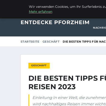
11. AUGUST 2025
Wir verwenden Cookies, um Ihr Surferlebnis zu 
Mehr erfahren
STARTSE
ENTDECKE PFORZHEIM
NACHRI
STARTSEITE
GESCHÄFT
DIE BESTEN TIPPS FÜR NAC
GESCHÄFT
DIE BESTEN TIPPS 
REISEN 2023
Einleitung In einer Welt, die zunehme
wird nachhaltiges Reisen immer wichti