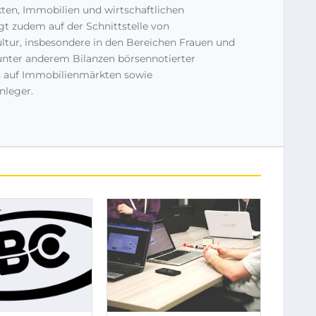
en, Immobilien und wirtschaftlichen
t zudem auf der Schnittstelle von
tur, insbesondere in den Bereichen Frauen und
e unter anderem Bilanzen börsennotierter
 auf Immobilienmärkten sowie
nleger.