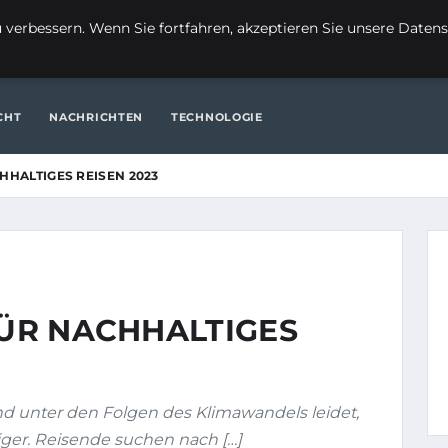
FI
verbessern. Wenn Sie fortfahren, akzeptieren Sie unsere Datensc
ITE
FINANZEN & IMMOBILIEN
FRAUEN / MODE
GENERAL
CHT
NACHRICHTEN
TECHNOLOGIE
HHALTIGES REISEN 2023
FÜR NACHHALTIGES
nd unter den Folgen des Klimawandels leidet,
ger. Reisende suchen nach […]