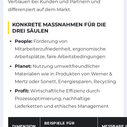
Vertrauen bei Kunden und Partnern und
differenziert auf dem Markt.
KONKRETE MASSNAHMEN FÜR DIE D
REI SÄULEN
People:
Förderung von
Mitarbeiterzufriedenheit, ergonomische
Arbeitsplätze, faire Arbeitsbedingungen
Planet:
Nutzung umweltfreundlicher
Materialien wie in Produkten von Werner &
Mertz oder Sonett, Energiesparen, Recycling
Profit:
Wirtschaftliche Effizienz durch
Prozessoptimierung, nachhaltige
Lieferketten und ethisches Management
BEISPIELE FÜR
DIMENSION
MESSBARE 