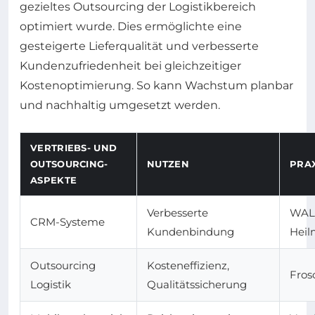
gezieltes Outsourcing der Logistikbereich
optimiert wurde. Dies ermöglichte eine
gesteigerte Lieferqualität und verbesserte
Kundenzufriedenheit bei gleichzeitiger
Kostenoptimierung. So kann Wachstum planbar
und nachhaltig umgesetzt werden.
VERTRIEBS- UND
OUTSOURCING-
NUTZEN
PRAX
ASPEKTE
Verbesserte
WAL
CRM-Systeme
Kundenbindung
Heil
Outsourcing
Kosteneffizienz,
Fros
Logistik
Qualitätssicherung