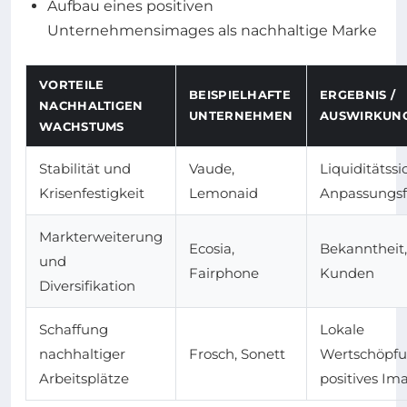
Aufbau eines positiven
Unternehmensimages als nachhaltige Marke
VORTEILE
BEISPIELHAFTE
ERGEBNIS /
NACHHALTIGEN
UNTERNEHMEN
AUSWIRKUN
WACHSTUMS
Stabilität und
Vaude,
Liquiditätss
Krisenfestigkeit
Lemonaid
Anpassungsf
Markterweiterung
Ecosia,
Bekanntheit
und
Fairphone
Kunden
Diversifikation
Schaffung
Lokale
nachhaltiger
Frosch, Sonett
Wertschöpfu
Arbeitsplätze
positives Im