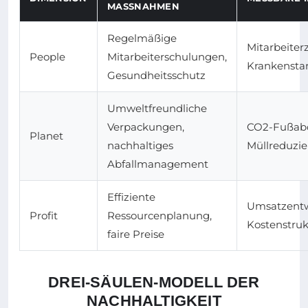
MASSNAHMEN
Regelmäßige
Mitarbeiter
People
Mitarbeiterschulungen,
Krankensta
Gesundheitsschutz
Umweltfreundliche
Verpackungen,
CO2-Fußabd
Planet
nachhaltiges
Müllreduzi
Abfallmanagement
Effiziente
Umsatzentw
Profit
Ressourcenplanung,
Kostenstruk
faire Preise
DREI-SÄULEN-MODELL DER
NACHHALTIGKEIT