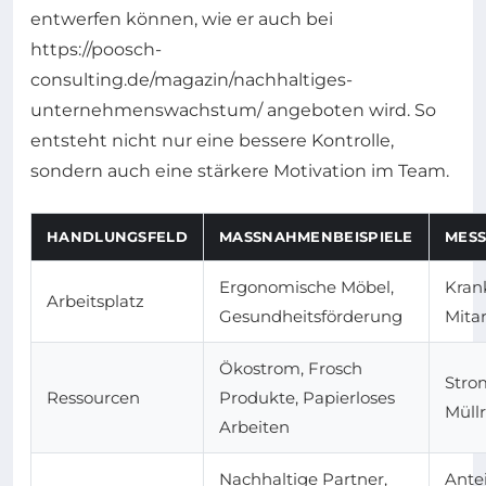
entwerfen können, wie er auch bei
https://poosch-
consulting.de/magazin/nachhaltiges-
unternehmenswachstum/ angeboten wird. So
entsteht nicht nur eine bessere Kontrolle,
sondern auch eine stärkere Motivation im Team.
HANDLUNGSFELD
MASSNAHMENBEISPIELE
MESS
Ergonomische Möbel,
Kran
Arbeitsplatz
Gesundheitsförderung
Mita
Ökostrom, Frosch
Stro
Ressourcen
Produkte, Papierloses
Müll
Arbeiten
Nachhaltige Partner,
Antei