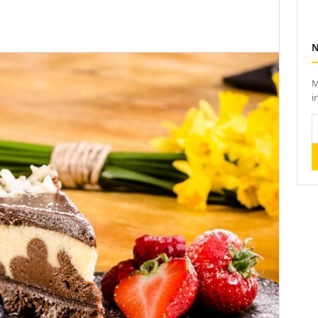
M
i
I