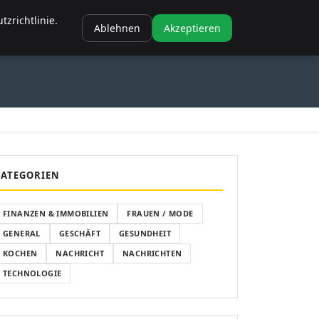
NANZEN & IMMOBILIEN
FRAUEN / MODE
GENERAL
GESCHÄFT
zrichtlinie.
Ablehnen
Akzeptieren
SCHÄFT
GESUNDHEIT
KOCHEN
KATEGORIEN
FINANZEN & IMMOBILIEN
FRAUEN / MODE
GENERAL
GESCHÄFT
GESUNDHEIT
KOCHEN
NACHRICHT
NACHRICHTEN
TECHNOLOGIE