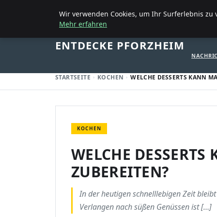
19. AUGUST 2025
Wir verwenden Cookies, um Ihr Surferlebnis zu v
Mehr erfahren
STARTSE
ENTDECKE PFORZHEIM
NACHRI
STARTSEITE
KOCHEN
WELCHE DESSERTS KANN MA
KOCHEN
WELCHE DESSERTS
ZUBEREITEN?
In der heutigen schnelllebigen Zeit blei
Verlangen nach süßen Genüssen ist […]