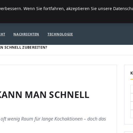
FI
erbessern. Wenn Sie fortfahren, akzeptieren Sie unsere Datenschut
ITE
FINANZEN & IMMOBILIEN
FRAUEN / MODE
GENERAL
GE
CHT
NACHRICHTEN
TECHNOLOGIE
N SCHNELL ZUBEREITEN?
 KANN MAN SCHNELL
bt oft wenig Raum für lange Kochaktionen – doch das