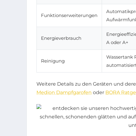
Automatikp
Funktionserweiterungen
Aufwärmfunk
Energieeffizi
Energieverbrauch
A oder A+
Wassertank 
Reinigung
automatisie
Weitere Details zu den Geräten und dere
Medion Dampfgarofen
oder
BORA Ratge