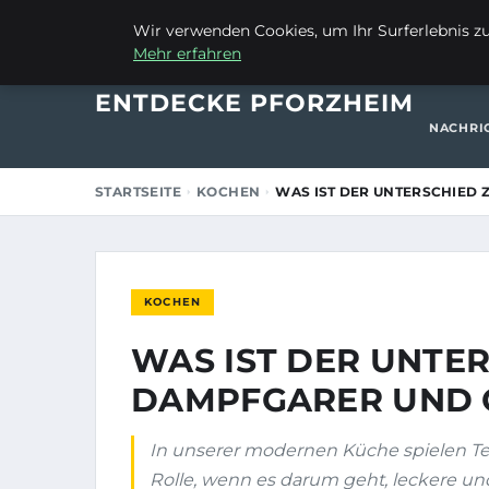
13. OKTOBER 2025
Wir verwenden Cookies, um Ihr Surferlebnis zu 
Mehr erfahren
STARTSE
ENTDECKE PFORZHEIM
NACHRI
STARTSEITE
KOCHEN
WAS IST DER UNTERSCHIED
KOCHEN
WAS IST DER UNTE
DAMPFGARER UND 
In unserer modernen Küche spielen T
Rolle, wenn es darum geht, leckere un