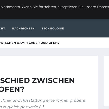
FI
verbessern. Wenn Sie fortfahren, akzeptieren Sie unsere Datensc
ITE
FINANZEN & IMMOBILIEN
FRAUEN / MODE
GENERAL
CHT
NACHRICHTEN
TECHNOLOGIE
 ZWISCHEN DAMPFGARER UND OFEN?
RSCHIED ZWISCHEN
OFEN?
echnik und Ausstattung eine immer größere
d zugleich gesunde […]