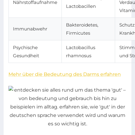
Nährstoffaufnahme
Verda
Lactobacillen
Vitami
Bakteroidetes,
Schutz
Immunabwehr
Firmicutes
Krankh
Psychische
Lactobacillus
Stimm
Gesundheit
rhamnosus
und St
Mehr über die Bedeutung des Darms erfahren