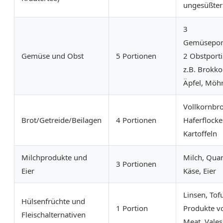
ungesüßter
3
Gemüsepor
Gemüse und Obst
5 Portionen
2 Obstport
z.B. Brokkol
Äpfel, Möh
Vollkornbro
Brot/Getreide/Beilagen
4 Portionen
Haferflocke
Kartoffeln
Milchprodukte und
Milch, Quar
3 Portionen
Eier
Käse, Eier
Linsen, Tof
Hülsenfrüchte und
1 Portion
Produkte v
Fleischalternativen
Meat, Vales