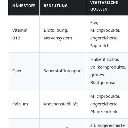
VEGETARISCHE
NÄHRSTOFF
BEDEUTUNG
QUELLEN
Eier,
Vitamin
Blutbildung,
Milchprodukte,
B12
Nervensystem
angereicherte
Sojamilch
Hülsenfrüchte,
Vollkornprodukte,
Eisen
Sauerstofftransport
grünes
Blattgemüse
Milchprodukte,
Kalzium
Knochenstabilität
angereicherte
Pflanzendrinks
z.T. angereicherte