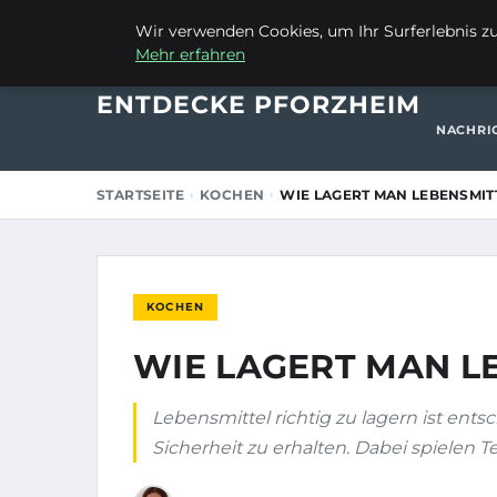
1. OKTOBER 2025
Wir verwenden Cookies, um Ihr Surferlebnis zu 
Mehr erfahren
STARTSE
ENTDECKE PFORZHEIM
NACHRI
STARTSEITE
KOCHEN
WIE LAGERT MAN LEBENSMITT
KOCHEN
WIE LAGERT MAN L
Lebensmittel richtig zu lagern ist ent
Sicherheit zu erhalten. Dabei spielen T