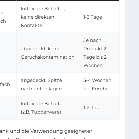
luftdichte Behälter,
h,
keine direkten
1-3 Tage
ach
Kontakte
Je nach
abgedeckt, keine
Produkt 2
Geruchskontamination
Tage bis 2
Wochen
abgedeckt, Spitze
3-4 Wochen
fach
nach unten lagern
bei Frische
luftdichte Behälter
1-2 Tage
(z.B. Tupperware)
hrank und die Verwendung geeigneter