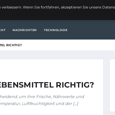
FI
verbessern. Wenn Sie fortfahren, akzeptieren Sie unsere Datensc
ITE
FINANZEN & IMMOBILIEN
FRAUEN / MODE
GENERAL
CHT
NACHRICHTEN
TECHNOLOGIE
EL RICHTIG?
EBENSMITTEL RICHTIG?
scheidend, um ihre Frische, Nährwerte und
emperatur, Luftfeuchtigkeit und der […]