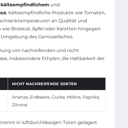
n
kälteempfindlichem
und
üse
. Kälteempfindliche Produkte wie Tomaten,
hlschranktemperaturen an Qualität und
wie Brokkoli, Äpfel oder Karotten hingegen
en Umgebung des Gemüsefaches.
gerung von nachreifenden und nicht
se, insbesondere Ethylen, die Haltbarkeit der
NICHT NACHREIFENDE SORTEN
Ananas, Erdbeere, Gurke, Möhre, Paprika,
Zitrone
rennt in luftdurchlässigen Tüten gelagert