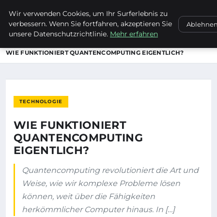
Wir verwenden Cookies, um Ihr Surferlebnis zu
ENTDECKE PFORZHEIM
verbessern. Wenn Sie fortfahren, akzeptieren Sie
Ablehne
unsere Datenschutzrichtlinie.
Mehr erfahren
STARTSEITE
TECHNOLOGIE
WIE FUNKTIONIERT QUANTENCOMPUTING EIGENTLICH?
TECHNOLOGIE
WIE FUNKTIONIERT
QUANTENCOMPUTING
EIGENTLICH?
Quantencomputing revolutioniert die Art und
Weise, wie wir komplexe Probleme lösen
können, weit über die Fähigkeiten
herkömmlicher Computer hinaus. In […]