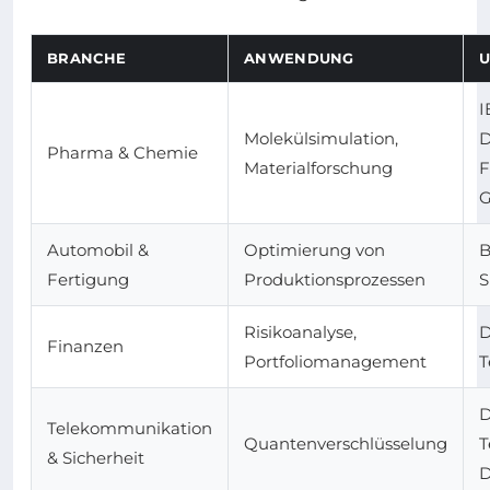
BRANCHE
ANWENDUNG
I
Molekülsimulation,
D
Pharma & Chemie
Materialforschung
F
G
Automobil &
Optimierung von
B
Fertigung
Produktionsprozessen
S
Risikoanalyse,
D
Finanzen
Portfoliomanagement
T
D
Telekommunikation
Quantenverschlüsselung
T
& Sicherheit
D