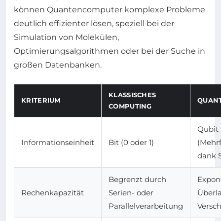
können Quantencomputer komplexe Probleme
deutlich effizienter lösen, speziell bei der
Simulation von Molekülen,
Optimierungsalgorithmen oder bei der Suche in
großen Datenbanken.
KLASSISCHES
KRITERIUM
QUAN
COMPUTING
Qubit
Informationseinheit
Bit (0 oder 1)
(Mehr
dank S
Begrenzt durch
Expone
Rechenkapazität
Serien- oder
Überl
Parallelverarbeitung
Versc