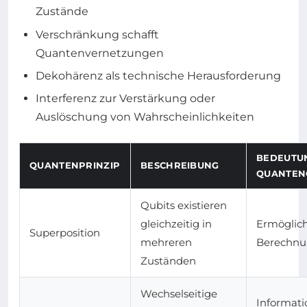
Zustände
Verschränkung schafft
Quantenvernetzungen
Dekohärenz als technische Herausforderung
Interferenz zur Verstärkung oder
Auslöschung von Wahrscheinlichkeiten
BEDEUTU
QUANTENPRINZIP
BESCHREIBUNG
QUANTEN
Qubits existieren
gleichzeitig in
Ermöglich
Superposition
mehreren
Berechnu
Zuständen
Wechselseitige
Informati