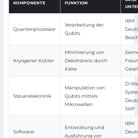
KOMPONENTE
FUNKTION
UNTE
IBM
Verarbeitung der
Quantenprozessor
Deuts
Qubits
Bosc
Minimierung von
Sieme
Kryogener Kühler
Dekohärenz durch
Fraun
Kälte
Gesel
D-Wa
Manipulation von
Syst
Steuerelektronik
Qubits mittels
Deuts
Mikrowellen
SAP
IBM
Entwicklung und
Software-
Deuts
Ausführung von