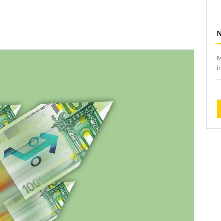
M
i
I