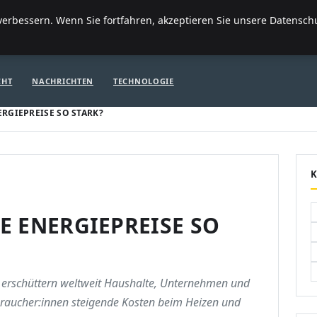
FI
erbessern. Wenn Sie fortfahren, akzeptieren Sie unsere Datenschut
ITE
FINANZEN & IMMOBILIEN
FRAUEN / MODE
GENERAL
GE
CHT
NACHRICHTEN
TECHNOLOGIE
RGIEPREISE SO STARK?
E ENERGIEPREISE SO
n erschüttern weltweit Haushalte, Unternehmen und
braucher:innen steigende Kosten beim Heizen und