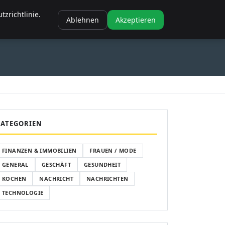
NANZEN & IMMOBILIEN
FRAUEN / MODE
GENERAL
GESCHÄFT
zrichtlinie.
Ablehnen
Akzeptieren
SCHÄFT
GESUNDHEIT
KOCHEN
KATEGORIEN
FINANZEN & IMMOBILIEN
FRAUEN / MODE
GENERAL
GESCHÄFT
GESUNDHEIT
KOCHEN
NACHRICHT
NACHRICHTEN
TECHNOLOGIE